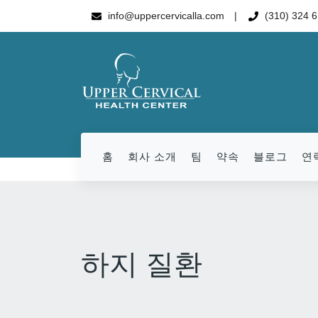
info@uppercervicalla.com
(310) 324 
홈
회사 소개
팀
약속
블로그
연
하지 질환