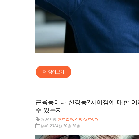
더 읽어보기
근육통이나 신경통?차이점에 대한 이
수 있는지
에 게시됨
하지 질환
어퍼 에지미티
날짜:
2024년 10월 18일