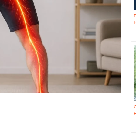
F
J
O
P
J