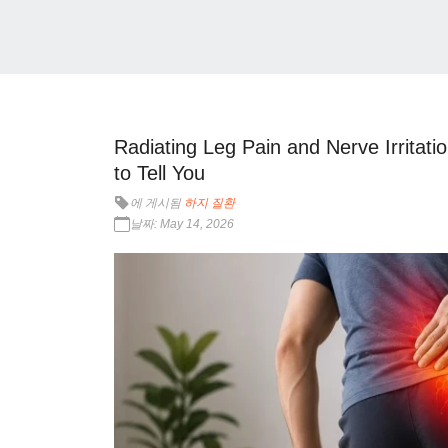
Radiating Leg Pain and Nerve Irritat
to Tell You
에 게시됨
하지 질환
날짜: May 14, 2026