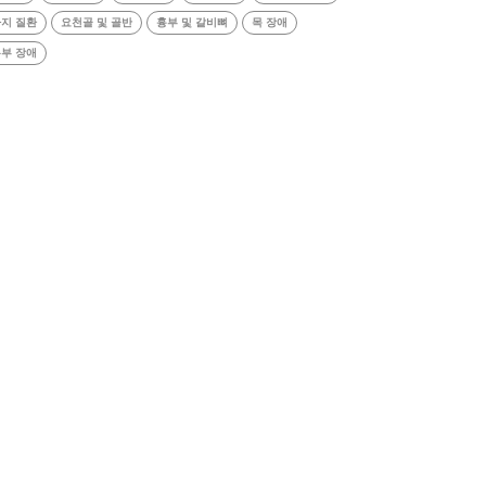
지 질환
요천골 및 골반
흉부 및 갈비뼈
목 장애
부 장애