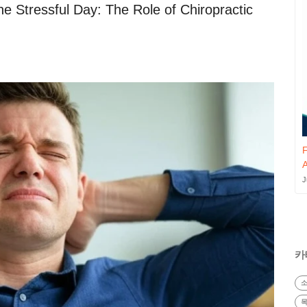
e Stressful Day: The Role of Chiropractic
F
A
J
카
목