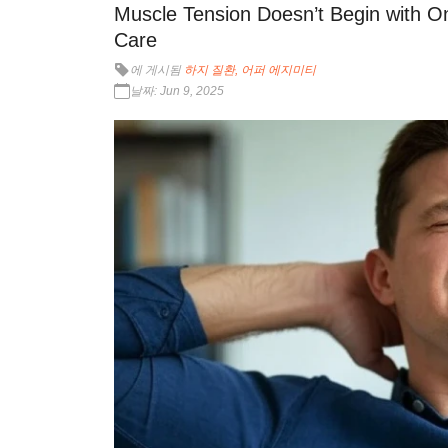
Muscle Tension Doesn’t Begin with On
Care
에 게시됨
하지 질환
어퍼 에지미티
날짜: Jun 9, 2025